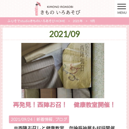
MENU
ふりそでstudioきものいろあそび HOME
>
2021年
>
9月
2021/09
再発見！西陣お召！ 健康教室開催！
2021/09/24｜
新着情報
ブログ
※西陣お召しと健康教室、勿論振袖展も好評開催