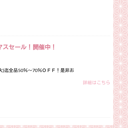
マスセール！開催中！
(火)迄全品50％～70％ＯＦＦ！是非お
詳細はこちら